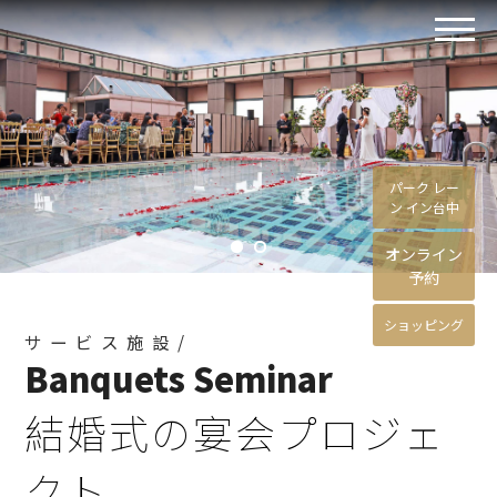
パーク レー
ン イン台中
オンライン
予約
ショッピング
サービス施設/
Banquets Seminar
結婚式の宴会プロジェ
クト