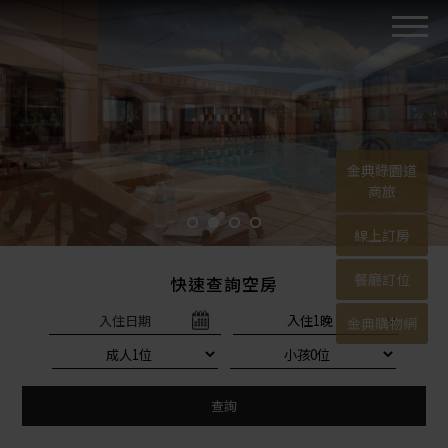
金典綠園道
商旅
線上訂房
餐廳訂位
快速查詢空房
入住日期
金典購物網
查詢