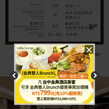
×
..........MORE