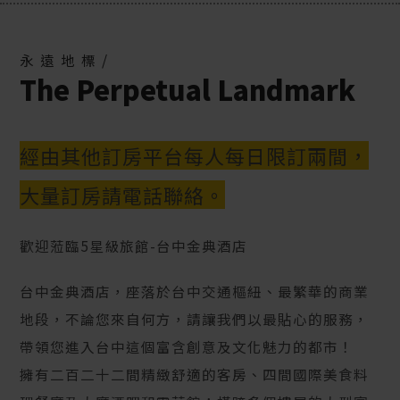
永遠地標/
The Perpetual Landmark
經由其他訂房平台每人每日限訂兩間，
大量訂房請電話聯絡。
歡迎蒞臨5星級旅館-台中金典酒店
台中金典酒店，座落於台中交通樞紐、最繁華的商業
地段，不論您來自何方，請讓我們以最貼心的服務，
帶領您進入台中這個富含創意及文化魅力的都市！
擁有二百二十二間精緻舒適的客房、四間國際美食料