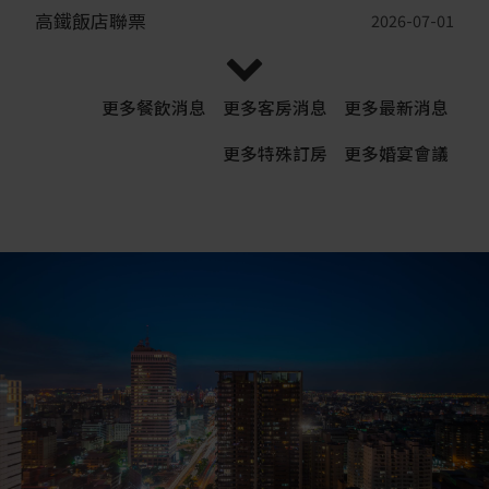
高鐵飯店聯票
2026-07-01
呷福飽 粤吃粤飽 不分平假日 4人同行1人免費
更多
餐飲消息
更多
客房消息
更多
最新消息
2026-07-01
俱樂部-九月份休館公告
2026-08-06
更多
特殊訂房
更多
婚宴會議
住宿安全 防詐提醒
2026-07-31
115年全國技專校院教務主管會議及115年度技專校
院招生檢討會議
2026-06-29
小小飯店人2.0 一日體驗+住房專案
2026-07-10
睡飽飽&吃到飽 住房專案
2026-03-26
台中金典酒店 安心油品聲明
2026-07-08
麗晨臺中國際馬拉松
2026-06-25