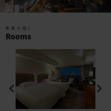
易遊網 金桃獎優勝TOP40
2026-06-04
Agoda金環獎
2026-06-04
客房介紹/
栢麗廳自助百匯 四人同行一人免費 限量100組
Rooms
2026-06-29
五星級旅館
2025-02-12
MC&WASN2026研討會
2026-05-07
泳訓課程
2026-03-10
銀行信用卡合約優惠(115年)
2026-01-14
一泊二食住房專案-三選一
2025-12-31
歡迎光臨 台中金典酒店 形象影片
2025-12-22