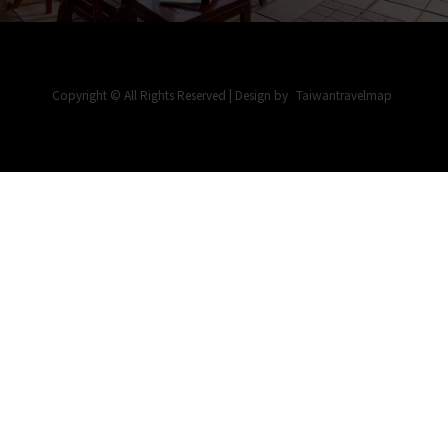
Lobby Lounge 2026 微醺之夜 指定品項買一送一
2026-06-29
為維護貴賓權益 杜絕有心人士大量訂房加價轉售
Copyright © All Rights Reserved | Design by
Taiwantravelmap
2023-01-01
金典中西式外燴
2025-12-19
北京烤鴨 半鴨三吃 再送港式點心
2026-06-29
龍蝦X鮮魚 海味嚴選
2026-06-29
龍蝦味噌湯平日限定
2025-06-13
Lobby Lounge 限量快閃 粉紅海鮮義大利麵雙人套
餐
2025-04-23
每日限定超值麵包組合
2025-04-14
威靈頓牛排
2025-01-24