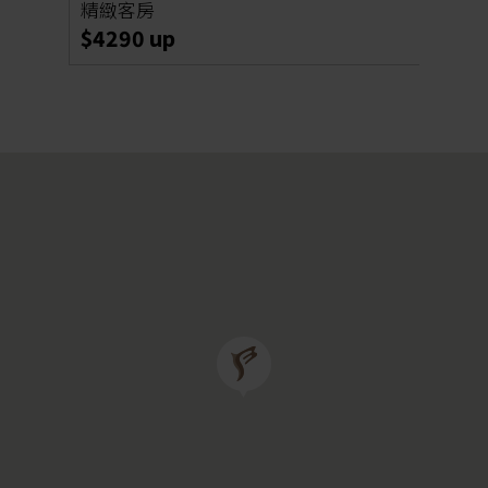
精緻客房
豪華
金饌獎
2025-10-19
$4290 up
$47
金園主廚推薦
2026-04-13
金典童樂會
2022-01-19
低碳旅館證書
2024-11-16
金典幸福 新娘喜房專案
2025-12-31
東方健康俱樂部使用須知
2024-08-16
提供來賓車輛使用充電站
2023-06-05
金典APP-正式上線
2022-11-25
防詐騙提醒
2023-09-18