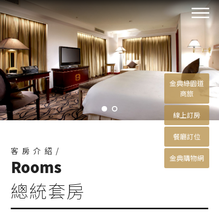
金典綠園道
商旅
線上訂房
餐廳訂位
客房介紹/
金典購物網
Rooms
總統套房