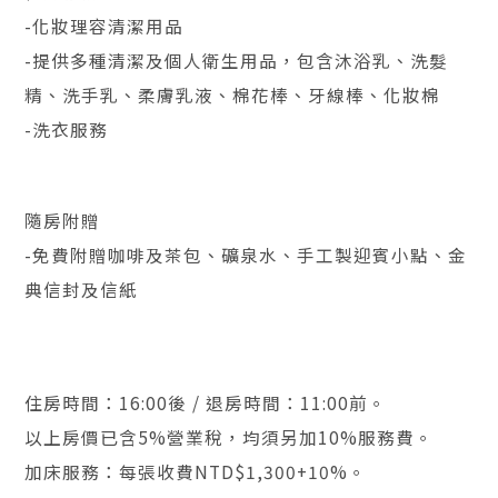
-化妝理容清潔用品
-提供多種清潔及個人衛生用品，包含沐浴乳、洗髮
精、洗手乳、柔膚乳液、棉花棒、牙線棒、化妝棉
-洗衣服務
隨房附贈
-免費附贈咖啡及茶包、礦泉水、手工製迎賓小點、金
典信封及信紙
住房時間：16:00後 / 退房時間：11:00前。
以上房價已含5%營業稅，均須另加10%服務費。
加床服務：每張收費NTD$1,300+10%。