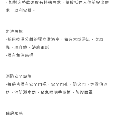
- 如對床墊軟硬度有特殊需求，請於抵達入住前提出需
求，以利安排。
盥洗設施
-採用乾濕分離的獨立淋浴室，備有大型浴缸、吹風
機、理容鏡、浴廁電話
-備有免治馬桶
消防安全設施
-每房皆備有安全門把、安全門孔、防火門、煙霧偵測
器、消防灑水器、緊急照明手電筒、防煙面罩
住房服務