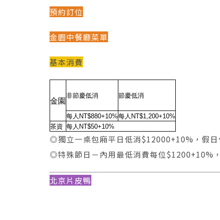
預約訂位
金園中餐廳菜單
基本消費
非節慶低消
節慶低消
金園
每人NT$880+10%
每人NT$1,200+10%
茶資
每人NT$50+10%
◎獨立一桌包廂平日低消$12000+10%，假日低
◎特殊節日－內用最低消費每位$1200+10%
北京片皮鴨