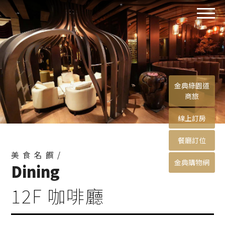
金典綠園道
商旅
線上訂房
餐廳訂位
美食名饌/
金典購物網
Dining
12F 咖啡廳