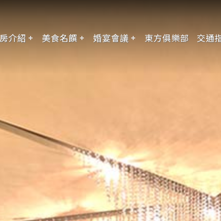
房介紹
美食名饌
婚宴會議
東方俱樂部
交通