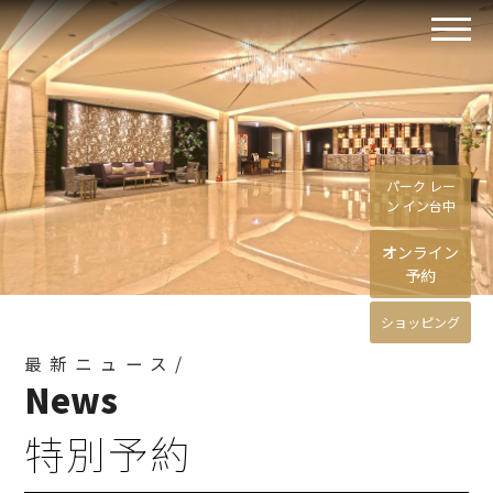
パーク レー
ン イン台中
オンライン
予約
ショッピング
最新ニュース/
News
特別予約