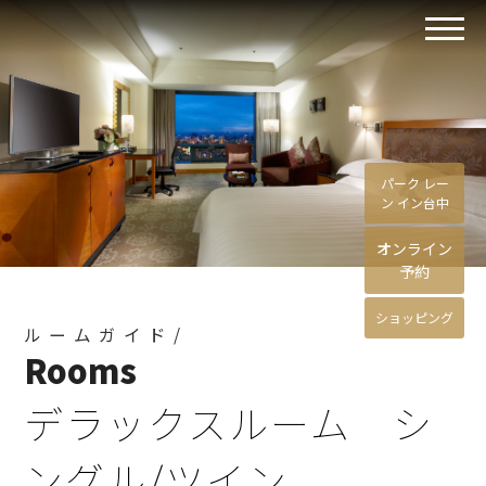
パーク レー
ン イン台中
オンライン
予約
ショッピング
ルームガイド/
Rooms
デラックスルーム シ
ングル/ツイン