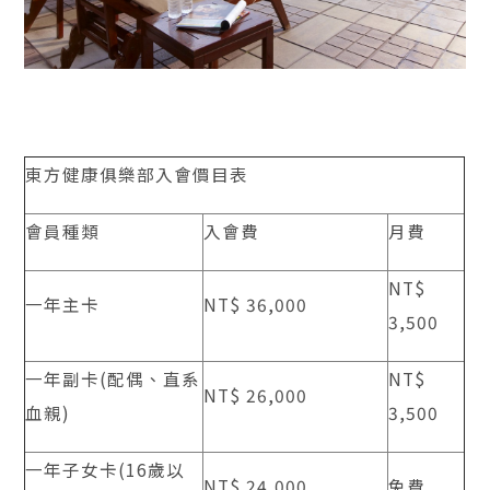
東方健康俱樂部入會價目表
會員種類
入會費
月費
NT$
一年主卡
NT$ 36,000
3,500
一年副卡(配偶、直系
NT$
NT$ 26,000
血親)
3,500
一年子女卡(16歲以
NT$ 24,000
免費