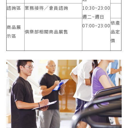
諮詢區
業務接待／會員諮詢
10:30~23:00
週二~週日
依產
07:00~23:00
商品展
俱樂部相關商品展售
品定
示區
價