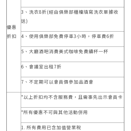
3、洗衣8折(經由俱樂部櫃檯填寫洗衣單據收
送)
優惠
折扣
4、使用俱樂部免費停車3小時，停車費6折
5、大廳酒吧消費美式咖啡免費續杯一杯
6、會議室出租7折
7、不定期可以會員價參加品酒會
*以上折扣均不含服務費，且需事先出示會員卡
*所有優惠不可與其他活動併用
1. 所有費用已含加值營業稅