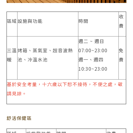
收
區域
設施與功能
時間
費
週二 ~ 週日
三溫
烤箱、蒸氣室、超音波熱
07:00~23:00
免
暖
池、冷溫水池
週一、週四
費
10:30~23:00
基於安全考量，十六歲以下恕不接待，不便之處，敬
請見諒。
舒活保健區