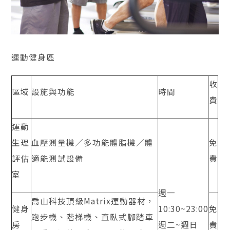
運動健身區
收
區域
設施與功能
時間
費
運動
生理
血壓測量機／多功能體脂機／體
免
評估
適能測試設備
費
室
週一
喬山科技頂級Matrix運動器材，
健身
10:30~23:00
免
跑步機、階梯機、直臥式腳踏車
房
週二~週日
費