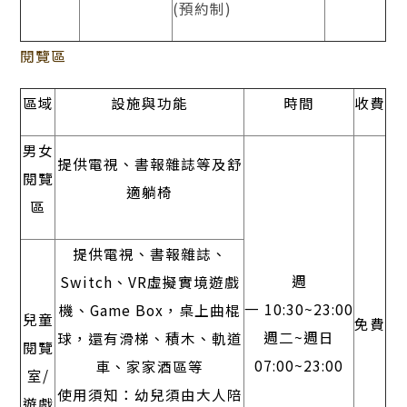
(預約制)
閱覽區
區域
設施與功能
時間
收費
男女
提供電視、書報雜誌等及舒
閱覽
適躺椅
區
提供電視、書報雜誌、
週
Switch、VR虛擬實境遊戲
一 10:30~23:00
機、Game Box，桌上曲棍
兒童
免費
週二~週日
球，還有滑梯、積木、軌道
閱覽
07:00~23:00
車、家家酒區等
室/
使用須知：幼兒須由大人陪
遊戲