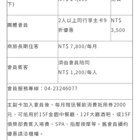
下)
2人以上同行享主卡9
NT$
團體會員
折優惠
3,500
商旅長期住客
NT$ 7,800/每月
須由會員陪同
會員賓客
NT$ 1,200/每人
會員服務專線：04-23246077
主副卡加入會員後，每月贈送餐飲消費抵用券2000
元，可抵用於15F金園中餐廳、12F大廳酒吧、或15F
俱樂部貴賓入場費、SPA、指壓按摩等。舊會員續約
優惠請洽櫃檯。