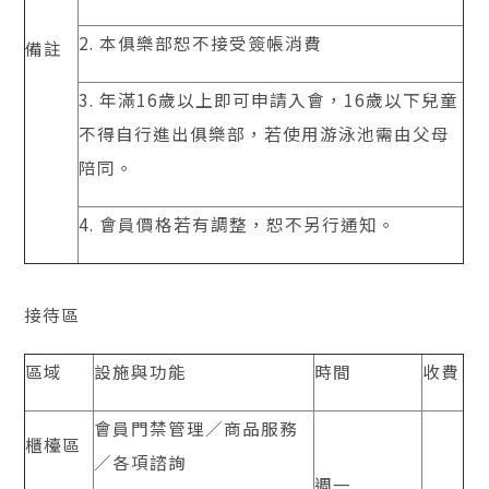
2. 本俱樂部恕不接受簽帳消費
備註
3. 年滿16歲以上即可申請入會，16歲以下兒童
不得自行進出俱樂部，若使用游泳池需由父母
陪同。
4. 會員價格若有調整，恕不另行通知。
接待區
區域
設施與功能
時間
收費
會員門禁管理／商品服務
櫃檯區
／各項諮詢
週一