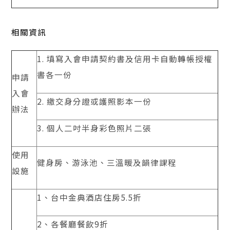
相關資訊
1. 填寫入會申請契約書及信用卡自動轉帳授權
書各一份
申請
入會
2. 繳交身分證或護照影本一份
辦法
3. 個人二吋半身彩色照片二張
使用
健身房、游泳池、三溫暖及韻律課程
設施
1、台中金典酒店住房5.5折
2、各餐廳餐飲9折