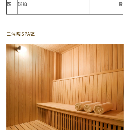
區
球拍
費
三溫暖SPA區