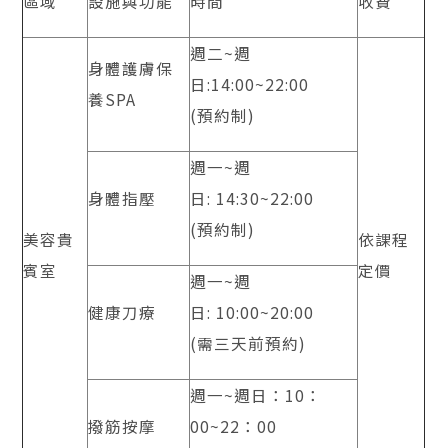
區域
設施與功能
時間
收費
週二~週
身體護膚保
日:14:00~22:00
養SPA
(預約制)
週一~週
身體指壓
日: 14:30~22:00
(預約制)
美容貴
依課程
賓室
定價
週一~週
健康刀療
日: 10:00~20:00
(需三天前預約)
週一~週日：10：
撥筋按摩
00~22：00