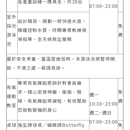
及重量訓練一應具全，共20台
07:00~23:00
室外
設計精良、規劃一條快速水道，
採光
免
精確控制水質、特聘專業教練現
游泳
費
場指導、全天候救生服務
池
基於安全考量，當溫度過低時，本游泳池將暫停開
放，不便之處，敬請見諒。
專業有氧舞蹈老師針對會員需
有氧
求，精心安排伸展、瑜珈、階
免
週一
運動
梯、有氧舞蹈等課程，有效幫助
費
10:30~23:00
教室
您放鬆緊繃的身心
週二~週日
07:00~23:00
桌球
強生牌球桌／蝴蝶牌Butterfly
免