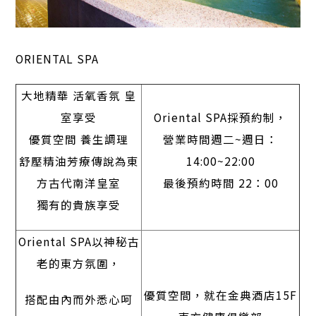
ORIENTAL SPA
大地精華 活氧香氛 皇
室享受
Oriental SPA採預約制，
優質空間 養生調理
營業時間週二~週日：
舒壓精油芳療傳說為東
14:00~22:00
方古代南洋皇室
最後預約時間 22：00
獨有的貴族享受
Oriental SPA以神秘古
老的東方氛圍，
優質空間，就在金典酒店15F
搭配由內而外悉心呵