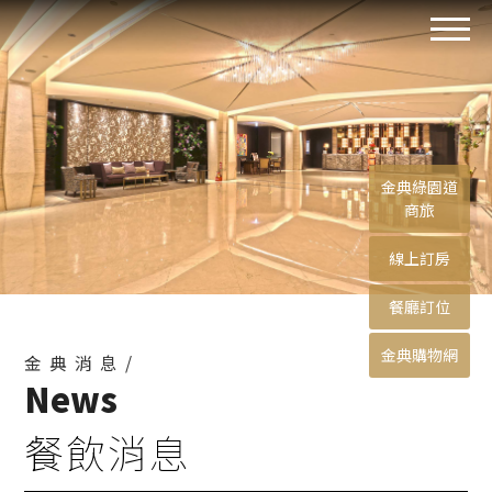
金典綠園道
商旅
線上訂房
餐廳訂位
金典購物網
金典消息/
News
餐飲消息